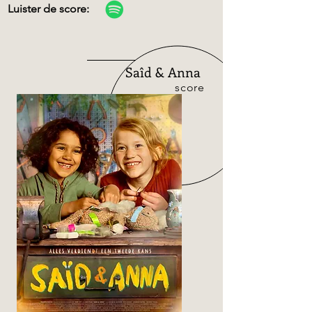
Luister de score:
Saîd & Anna
score