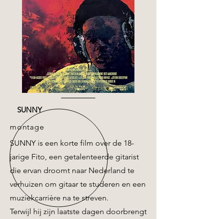
SUNNY
montage
SUNNY is een korte film over de 18-
jarige Fito, een getalenteerde gitarist
die ervan droomt naar Nederland te
verhuizen om gitaar te studeren en een
muziekcarrière na te streven.
Terwijl hij zijn laatste dagen doorbrengt