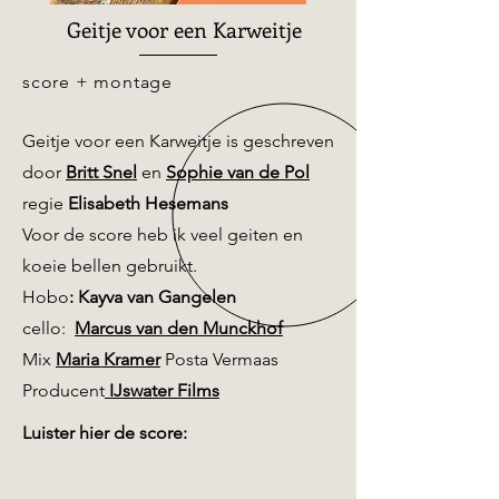
Geitje voor een Karweitje
score + montage
Geitje voor een Karweitje is
geschreven
door
Britt Snel
en
Sophie van de Pol
regie
Elisabeth Hesemans
Voor de score heb ik veel geiten en
koeie bellen gebruikt.
Hobo
: Kayva van Gangelen
cello:
Marcus van den Munckhof
Mix
Maria Kramer
Posta Vermaas
Producent
IJswater Films
Luister hier de score: